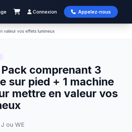
age
Connexion
Appelez-nous
n valeur vos effets lumineux
1 Pack comprenant 3
re sur pied + 1 machine
r mettre en valeur vos
neux
/ J ou WE