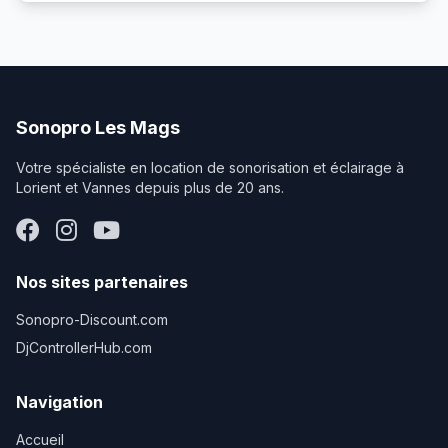
animations, karaokés, discours ou événements
nécessitant plusieurs intervenants. Chaque micro
fonctionne en liaison HF avec un récepteur relié à la
sonorisation. Cette technologie sans fil permet une
grande liberté de mouvement tout en assurant une
transmission claire et stable de la voix. Ce système est
Sonopro Les Mags
idéal pour les soirées karaoké, les mariages, les
animations, les conférences ou les présentations où
Votre spécialiste en location de sonorisation et éclairage à
plusieurs personnes doivent prendre la parole ou
Lorient et Vannes depuis plus de 20 ans.
chanter. Facile à installer et à utiliser, il suffit de connecter
le récepteur à la table de mixage ou au système de
sonorisation pour profiter immédiatement des deux
micros sans fil. Disponible à la location chez Sonopro Les
Mags, ce système micro HF double est parfait pour les
Nos sites partenaires
événements, animations et prises de parole.
Sonopro-Discount.com
DjControllerHub.com
Navigation
Accueil