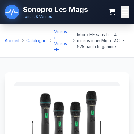
Sonopro Les Mags
Lorient & Vannes
Micros
Micro HF sans fil – 4
et
Accueil
Catalogue
micros main Mipro ACT-
Micros
525 haut de gamme
HF