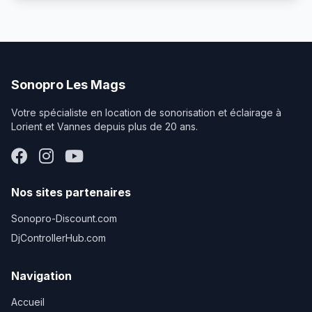
lumens. Convient parfaitement pour : Mariage (diaporama)
Conférence et séminaire Réunion d’entreprise Projection
cinéma Événement associatif Stable, transportable et
simple à mettre en place. Disponible à Lorient et Vannes.
Sonopro Les Mags
Votre spécialiste en location de sonorisation et éclairage à
Lorient et Vannes depuis plus de 20 ans.
Nos sites partenaires
Sonopro-Discount.com
DjControllerHub.com
Navigation
Accueil