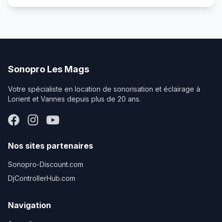
anniversaires, petites soirées, discours, réunions ou
animations musicales. Il comprend une enceinte amplifiée
performante offrant une puissance de 465 W RMS et
1000 W en crête avec un niveau sonore pouvant
atteindre 131 dB, permettant une diffusion claire et
puissante de la musique ou de la voix et équipé de
Bluetooth. Le pack inclut également une table de mixage
Sonopro Les Mags
pour connecter facilement différentes sources audio, un
micro filaire pour les annonces ou animations, ainsi que
Votre spécialiste en location de sonorisation et éclairage à
l’ensemble du câblage nécessaire au fonctionnement du
Lorient et Vannes depuis plus de 20 ans.
système. Les pieds fournis permettent d’installer
l’enceinte à la bonne hauteur afin d’obtenir une diffusion
sonore optimale dans la salle. Facile à installer et à utiliser,
ce pack de sonorisation constitue une solution idéale
pour disposer d’un système complet prêt à fonctionner
Nos sites partenaires
pour une soirée ou un événement. Disponible à la
location chez Sonopro Les Mags, ce pack sono FBT est
Sonopro-Discount.com
parfaitement adapté pour les petites fêtes, anniversaires,
DjControllerHub.com
réunions ou événements privés.
Navigation